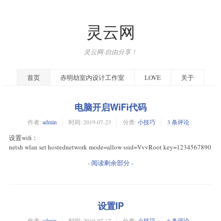
灵云网
灵云网-自由分享！
首页
赤明劫室内设计工作室
LOVE
关于
电脑开启WiFi代码
作者:
admin
时间:
2019-07-23
分类:
小技巧
3 条评论
设置wifi：
netsh wlan set hostednetwork mode=allow ssid=VvvRoot key=1234567890
- 阅读剩余部分 -
设置IP
作者:
admin
时间:
2019-07-17
分类:
小技巧
6 条评论